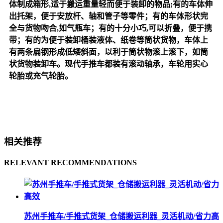
体制成箱形,适于搬运重量轻而便于装卸的物品;有的车体伸
出托架，便于安放杆、轴和管子等零件；有的车体形状完
全与货物吻合,如气瓶车；有的十分小巧,可以折叠，便于携
带；有的为便于装卸桶装液体、纸卷等筒状货物，车体上
有两条扁钢形成低矮斜面，以利于筒状物滚上滚下，如筒
状货物装卸车。现代手推车都装有滚动轴承，车轮用实心
轮胎或充气轮胎。
相关推荐
RELEVANT RECOMMENDATIONS
苏州手推车/手推式货架_仓储搬运利器_灵活机动/省力高