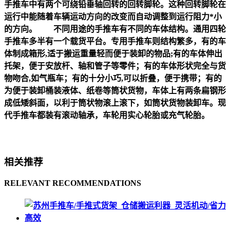
手推车中有两个可绕铅垂轴回转的回转脚轮。这种回转脚轮在
运行中能随着车辆运动方向的改变而自动调整到运行阻力*小
的方向。 不同用途的手推车有不同的车体结构。通用四轮
手推车多半有一个载货平台。专用手推车则结构繁多，有的车
体制成箱形,适于搬运重量轻而便于装卸的物品;有的车体伸出
托架，便于安放杆、轴和管子等零件；有的车体形状完全与货
物吻合,如气瓶车；有的十分小巧,可以折叠，便于携带；有的
为便于装卸桶装液体、纸卷等筒状货物，车体上有两条扁钢形
成低矮斜面，以利于筒状物滚上滚下，如筒状货物装卸车。现
代手推车都装有滚动轴承，车轮用实心轮胎或充气轮胎。
相关推荐
RELEVANT RECOMMENDATIONS