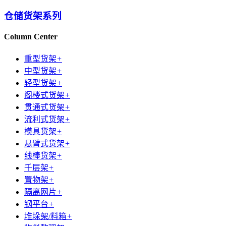
仓储货架系列
Column Center
重型货架
+
中型货架
+
轻型货架
+
阁楼式货架
+
贯通式货架
+
流利式货架
+
模具货架
+
悬臂式货架
+
线棒货架
+
千层架
+
置物架
+
隔离网片
+
钢平台
+
堆垛架/料箱
+