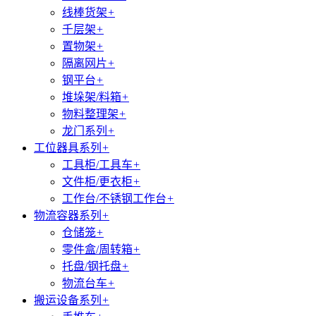
线棒货架
+
千层架
+
置物架
+
隔离网片
+
钢平台
+
堆垛架/料箱
+
物料整理架
+
龙门系列
+
工位器具系列
+
工具柜/工具车
+
文件柜/更衣柜
+
工作台/不锈钢工作台
+
物流容器系列
+
仓储笼
+
零件盒/周转箱
+
托盘/钢托盘
+
物流台车
+
搬运设备系列
+