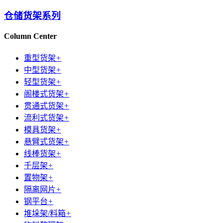
仓储货架系列
Column Center
重型货架
+
中型货架
+
轻型货架
+
阁楼式货架
+
贯通式货架
+
流利式货架
+
模具货架
+
悬臂式货架
+
线棒货架
+
千层架
+
置物架
+
隔离网片
+
钢平台
+
堆垛架/料箱
+