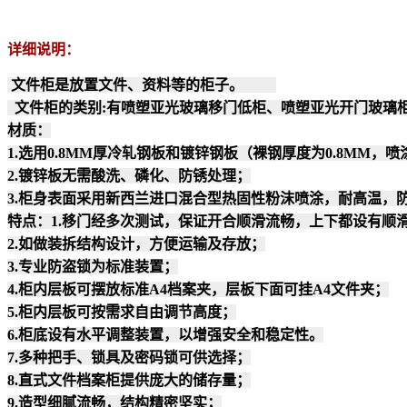
详细说明：
文件柜是放置文件、资料等的柜子。
文件柜的类别:有喷塑亚光玻璃移门低柜、喷塑亚光开门玻璃柜
材质：
1.选用0.8MM厚冷轧钢板和镀锌钢板（裸钢厚度为0.8MM，喷涂后
2.镀锌板无需酸洗、磷化、防锈处理；
3.柜身表面采用新西兰进口混合型热固性粉沫喷涂，耐高
特点：1.移门经多次测试，保证开合顺滑流畅，上下都设有顺
2.如做装拆结构设计，方便运输及存放；
3.专业防盗锁为标准装置；
4.柜内层板可摆放标准A4档案夹，层板下面可挂A4文件夹；
5.柜内层板可按需求自由调节高度；
6.柜底设有水平调整装置，以增强安全和稳定性。
7.多种把手、锁具及密码锁可供选择；
8.直式文件档案柜提供庞大的储存量；
9.造型细腻流畅，结构精密坚实；