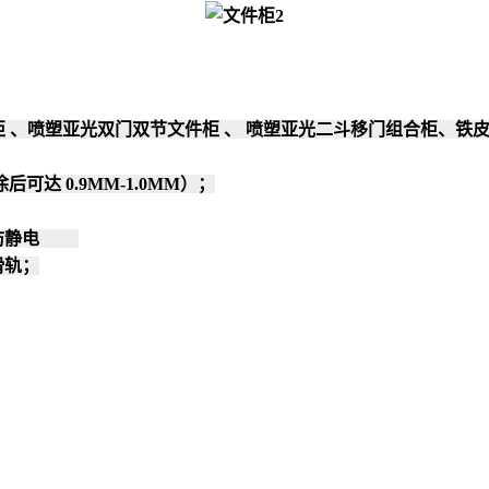
 、喷塑亚光双门双节文件柜 、 喷塑亚光二斗移门组合柜、铁皮
可达 0.9MM-1.0MM）；
温，防静电
滑轨；