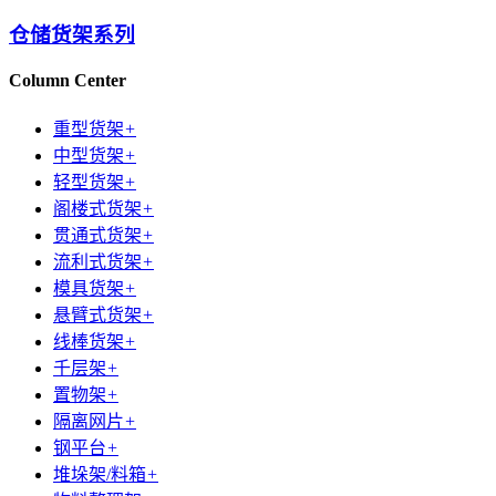
仓储货架系列
Column Center
重型货架
+
中型货架
+
轻型货架
+
阁楼式货架
+
贯通式货架
+
流利式货架
+
模具货架
+
悬臂式货架
+
线棒货架
+
千层架
+
置物架
+
隔离网片
+
钢平台
+
堆垛架/料箱
+