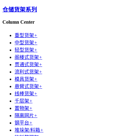
仓储货架系列
Column Center
重型货架
+
中型货架
+
轻型货架
+
阁楼式货架
+
贯通式货架
+
流利式货架
+
模具货架
+
悬臂式货架
+
线棒货架
+
千层架
+
置物架
+
隔离网片
+
钢平台
+
堆垛架/料箱
+