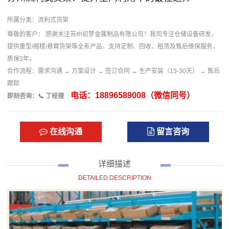
所属分类：
流利式货架
尊敬的客户： 感谢关注苏州初梦金属制品有限公司！我司专注仓储设备研发，
提供重型/阁楼/悬臂货架等全系产品，支持定制、回收、租赁及售后维保服务，
质保3年。
合作流程：​ 需求沟通 → 方案设计 → 签订合同 → 生产安装（15-30天） → 售后
跟踪
电话：18896589008（微信同号）
即刻咨询：​ 📞 丁经理
在线沟通
留言咨询
详细描述
DETAILED DESCRIPTION