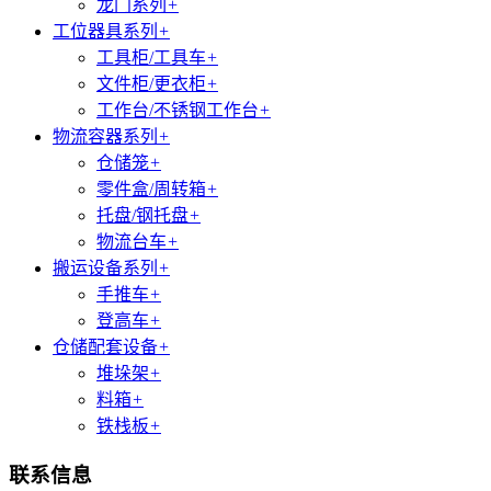
龙门系列
+
工位器具系列
+
工具柜/工具车
+
文件柜/更衣柜
+
工作台/不锈钢工作台
+
物流容器系列
+
仓储笼
+
零件盒/周转箱
+
托盘/钢托盘
+
物流台车
+
搬运设备系列
+
手推车
+
登高车
+
仓储配套设备
+
堆垛架
+
料箱
+
铁栈板
+
联系信息