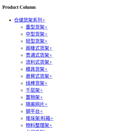
Product Column
仓储货架系列
+
重型货架
+
中型货架
+
轻型货架
+
阁楼式货架
+
贯通式货架
+
流利式货架
+
模具货架
+
悬臂式货架
+
线棒货架
+
千层架
+
置物架
+
隔离网片
+
钢平台
+
堆垛架/料箱
+
物料整理架
+